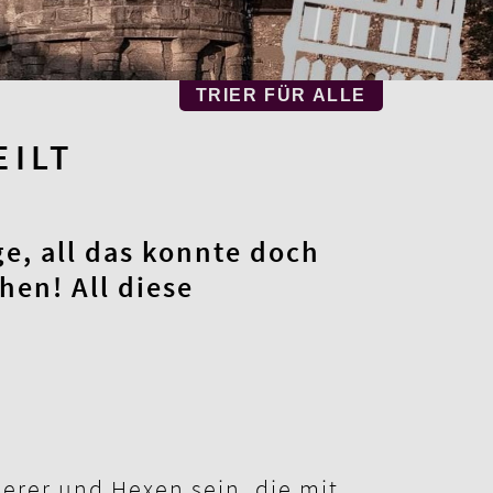
TRIER FÜR ALLE
EILT
e, all das konnte doch
hen! All diese
erer und Hexen sein, die mit